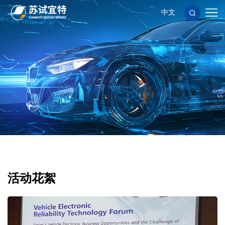
中文
服
务
应
项
用
新
目
领
闻
关
域
资
于
人
讯
苏
力
联
试
资
系
隐
活动花絮
宜
源
我
私
使
特
们
政
用