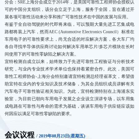
分会：SRE上海分会成立于2014年，是美国可靠性工程师协会授权认
可的中国分支组织，该分会立足于上海，服务于全国，旨在通过开
展各项可靠性活动来分享和推广可靠性技术在中国的发展与应用。
有鉴于全自动驾驶的时代即将来临，可以预期大量先进工艺集成电
路都将装上汽车，然而AEC (Automotive Electronics Council）标准在
车用电子的可靠性要求上，尚无合适的对应解决方案，各大车厂均
各自寻找半导体供应商讨论如何解决车用单芯片/多芯片模块在长时
间使用下的可靠性零缺陷之解决方案。
宜特检测自成立以来，始终致力于先进可靠性工程验证与分析技术
研究，与业内专业技术学术单位也保持着紧密合作。此次，美国可
靠性工程师协会-上海分会特别邀请宜特检测总经理崔革文，希望借
助宜特在业内的专业知识及技术储备，为其会员组织成员讲解有关
汽车电子可靠性验证相关知识。为此，宜特检测特别在上海浦东实
验室，为目前已朝向车用电子发展之企业设立演讲专场，以车用集
成电路在可靠性与寿命的需求为基础，谈谈车用电子供应链应该如
何因应以满足可靠性零缺陷的要求。
会议议程
/ 2019年08月23日(星期五)