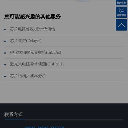
您可能感兴趣的其他服务
芯片电路修改/点针垫侦错
芯片去层(Delayer)
砷化镓铟微光显微镜(InGaAs)
激光束电阻异常侦测(OBIRCH)
芯片结构／成本分析
联系方式