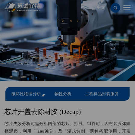
中文
服
务
应
项
用
新
目
领
闻
关
域
资
于
人
讯
苏
力
联
破坏性物理分析
物性分析
工程样品封装服务
试
资
系
隐
宜
源
我
私
使
芯片开盖去除封胶 (Decap)
特
们
政
用
芯片失效分析时需分析内部的芯片、打线、组件时，因封装胶体阻
挡观察，利用「laser蚀刻」及「湿式蚀刻」两种搭配使用，开盖