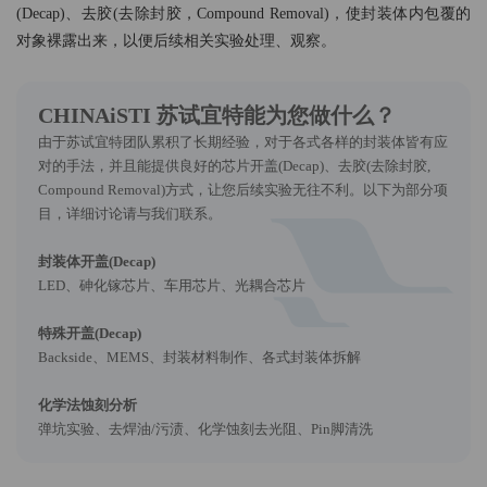
策
条
(Decap)、去胶(去除封胶，Compound Removal)，使封装体内包覆的
对象裸露出来，以便后续相关实验处理、观察。
款
CHINAiSTI 苏试宜特能为您做什么？
由于苏试宜特团队累积了长期经验，对于各式各样的封装体皆有应
对的手法，并且能提供良好的芯片开盖(Decap)、去胶(去除封胶,
Compound Removal)方式，让您后续实验无往不利。以下为部分项
目，详细讨论请与我们联系。
封装体开盖(Decap)
LED、砷化镓芯片、车用芯片、光耦合芯片
特殊开盖(Decap)
Backside、MEMS、封装材料制作、各式封装体拆解
化学法蚀刻分析
弹坑实验、去焊油/污渍、化学蚀刻去光阻、Pin脚清洗