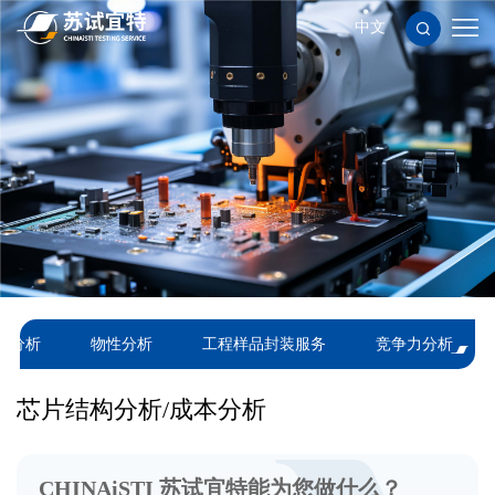
中文
服
务
应
项
用
新
目
领
闻
关
域
资
于
人
讯
苏
力
联
理分析
物性分析
工程样品封装服务
竞争力分析
试
资
系
隐
宜
源
我
私
使
芯片结构分析/成本分析
特
们
政
用
CHINAiSTI 苏试宜特能为您做什么？