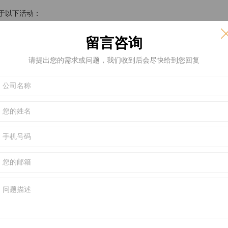
于以下活动：
留言咨询
及其服务质量；
请提出您的需求或问题，我们收到后会尽快给到您回复
或服务的建议和推荐。
个人信息与我们的关联公司或与我们合作的第三方分享，以便更好的管理
储存。
向我们提供个人信息即表示您明确同意我们以此种方式使用您的信
用。