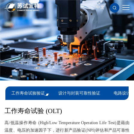
中文
服
务
应
项
用
新
目
领
闻
关
域
资
于
人
讯
苏
力
联
工作寿命试验验证
设计与封装可靠性验证
电路设计
试
资
系
隐
宜
源
我
私
使
工作寿命试验 (OLT)
特
们
政
用
高/低温操作寿命 (High/Low Temperature Operation Life Test)是藉由
温度、电压的加速因子下，进行新产品验证(NPI)评估和产品可靠性