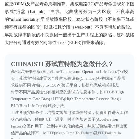
策
条
监控(ORM)及产品寿命周期推算。集成电路(IC)产品寿命曲现如下图
形成“浴盆（bathtub）”曲线。此曲线可分为三大区段—不良率高
款
的“infant mortality”早期故障率阶段、稳定状态阶段（不良率下降或
频率有规律的区段）以及损耗阶段（wear-out）不良率增加的阶段。
早期故障率阶段的不良原因一般出于生产工程上的缺陷，这种缺陷
大部分可通过有效的可靠性screen(ELFR)作业来消除。
CHINAISTI 苏试宜特能为您做什么？
高/低温操作寿命 (High/Low Temperature Operation Life Test)时程较
长，苏试宜特除建置大产能的实验设备(Chamber)外并因应产品需
求提供不同功耗(up to 150W)验证平台，协助您完成相关测试。
对于不同产品属性也有相对应的测试方法及条件，如HTGB(High
Temperature Gate Bias) / HTRB(High Temperature Reverse Bias) /
BLT(Bias Life Test)等试验手法。
上述各项实验条件，均需要施加电源或信号源，使得组件进入工作
状态或稳态，经由电压、温度、时间等加速因子(Acceleration
Factor)交互作用下，达到材料老化的效果，并从试验结果计算出预
估产品的故障率、MTTF(Mean Time To Failure)及FIT(Failure In