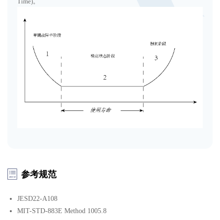
Time)。
参考规范
JESD22-A108
MIT-STD-883E Method 1005.8