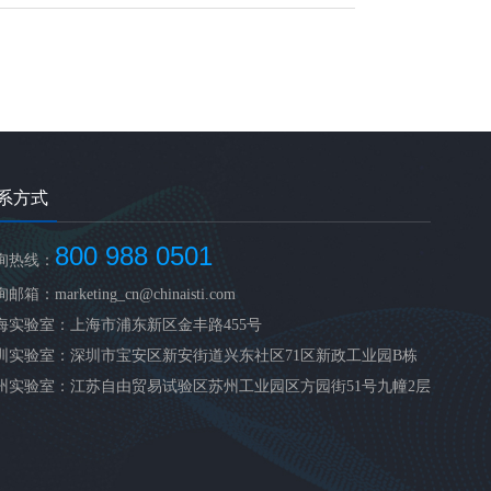
系方式
800 988 0501
询热线：
邮箱：marketing_cn@chinaisti.com
海实验室：上海市浦东新区金丰路455号
圳实验室：深圳市宝安区新安街道兴东社区71区新政工业园B栋
州实验室：江苏自由贸易试验区苏州工业园区方园街51号九幢2层