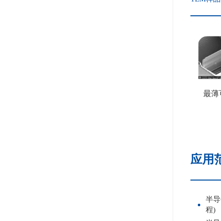
最薄
应用
半导
程)