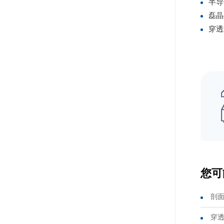
半导
磊晶
穿透
您可
剖面/
穿透