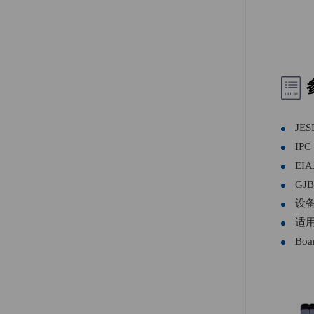
JES
IPC
EIA
GJB
设
适
Boa