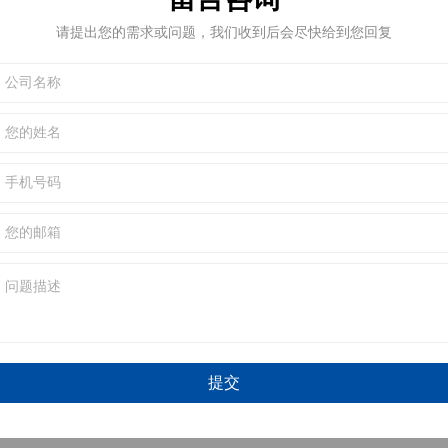
失效模式
请提出您的需求或问题，我们收到后会尽快给到您回复
曲试验(Cyclic Bending)，目的是验证产品能承受的最大弯曲
ss Section)方式，可观察到锡裂所发生区域与面积。
试验